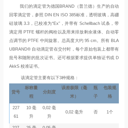
我们的滴定管为德国
BRAND（普兰德）生产的自动
回零滴定管，参照 DIN EN ISO 385标准，透明玻璃，
高硼
硅玻璃
3.3，已校准为“Ex"，并带有
Schellbach
试条，带
滴定用 PTFE 螺杆的阀
栓
以及用来排放剩余液体、自动零
点调节的 PTFE 中间旋塞。总高度大约 95 cm。所有 BLA
UBRAND
®
自动滴定管在交付时，每个原始包装上都带有
批号和随附的批次证书。还可根据要求提供单独证书或
D
AkkS
校准证书。
该滴定管主要有以下
3
种规格
：
标称量
误差极限（毫
瓶
包装规
货号
分刻度
程
米）
子
格
227
10
毫
0,02
毫
0,02
毫升
否
1
个
61
升
升
227
25
毫
0,05
毫