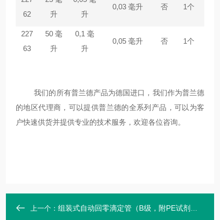
0,03
毫升
否
1
个
62
升
升
227
50
毫
0,1
毫
0,05
毫升
否
1
个
63
升
升
我们的所有普兰德产品为德国进口，我们作为普兰德
的地区代理商，可以提供普兰德的全系列产品，可以为客
户快速供货并提供专业的技术服务，欢迎各位咨询。
组装式自动回零滴定管（B级，附PE试剂瓶）
上一个：