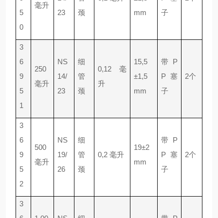
毫升
5
23
颈
mm
子
0
3
6
NS
细
15,5
带 P
250
0,12 毫
9
14/
管
±1,5
P 塞
2个
毫升
升
5
23
颈
mm
子
1
3
6
NS
细
带 P
500
19±2
9
19/
管
0,2 毫升
P 塞
2个
毫升
mm
5
26
颈
子
2
3