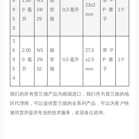
6
1.00
NS
细
带 P
23±2
9
0 毫
24/
管
0,3 毫升
P 塞
1个
mm
5
升
29
颈
子
3
3
6
2.00
NS
细
27,5
带 P
9
0 毫
29/
管
0,5 毫升
±2,5
P 塞
1个
5
升
32
颈
mm
子
4
我们的所有普兰德产品为德国进口，我们作为普兰德的地
区代理商，可以提供普兰德的全系列产品，可以为客户快
速供货并提供专业的技术服务，欢迎各位咨询。