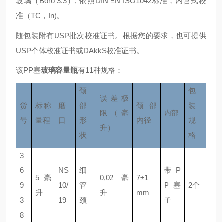
玻璃（Boro 3.3）, 依照DIN EN ISO1042标准，内含式校
准（TC，In)。
随包装附有USP批次校准证书。根据您的要求，也可提供
USP个体校准证书或DAkkS校准证书。
该PP塞
玻璃容量瓶
有11种规格：
颈
包
误差极
货
标称
磨
部
颈部
装
限（毫
内部
号
量程
口
形
内径
规
升）
状
格
3
6
NS
细
带 P
5 毫
0,02 毫
7±1
9
10/
管
P 塞
2个
升
升
mm
3
19
颈
子
8