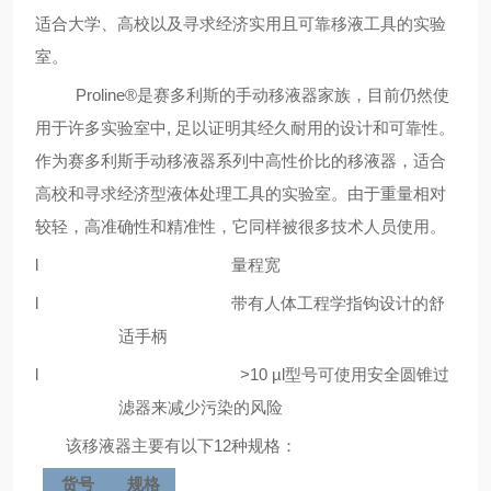
适合大学、高校以及寻求经济实用且可靠
移液工具
的实验
室。
Proline
®
是赛多利斯的
手动移液器
家族，目前仍然使
用于许多实验室中, 足以证明其经久耐用的设计和可靠性。
作为赛多利斯
手动移液器
系列中高性价比
的移液器
，适合
高校和寻求经济型液体处理工具的实验室。由于重量相对
较轻，高准确性和精准性，它同样被很多技术人员使用
。
l
量程宽
l
带有人体工程学指
钩设计
的舒
适手柄
l
>10
µ
l型号可使用安全圆锥过
滤器来减少污染的风险
该
移液
器
主要有以下12种规格
：
货号
规格