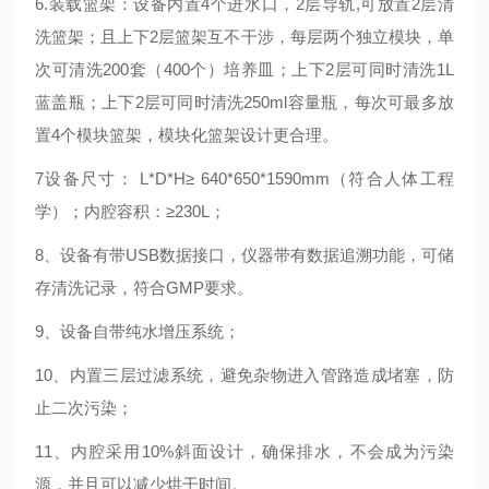
6.装载篮架：设备内置4个进水口，2层导轨,可放置2层清
洗篮架；
且上下2层篮架互不干涉，
每层两个独立模块，
单
次可清洗200套（400个）培养皿；上下2层可同时清洗1L
蓝盖瓶；上下2层可同时清洗250ml容量瓶，每次可最多放
置4个模块篮架，模块化篮架
设计更合理。
7设备尺寸： L*D*H≥ 640*650*1590mm（符合人体工程
学）
；内腔容积：≥
230L；
8、
设备有带USB数据接口，
仪器带有数据追溯功能，可储
存
清洗记录，符合GMP要求
。
9、设备自带纯水增压系统；
10、内置三层过滤系统，避免杂物进入管路造成堵塞，防
止二次污染；
11、内腔
采用10%斜面设计，确保排水，不会成为污染
源，并且可以减少烘干时间。